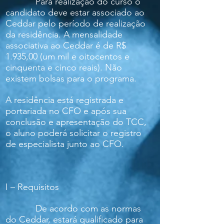
Para realização do curso o
candidato deve estar associado ao
Ceddar pelo período de realização
da residência. A mensalidade
associativa ao Ceddar é de R$
1.935,00 (um mil e oitocentos e
cinquenta e cinco reais). Não
existem bolsas para o programa.
A residência está registrada e
portariada no CFO e após sua
conclusão e apresentação do TCC,
o aluno poderá solicitar o registro
de especialista junto ao CFO.
I – Requisitos
De acordo com as normas
do Ceddar, estará qualificado para