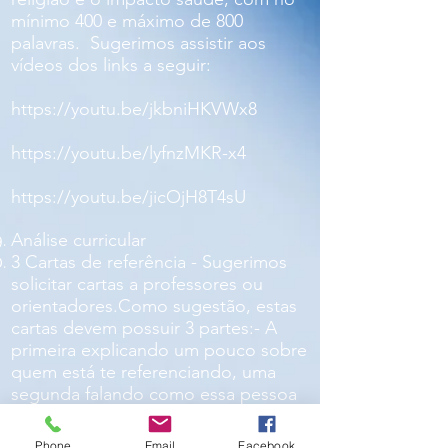
mínimo 400 e máximo de 800
palavras. Sugerimos assistir aos
vídeos dos links a seguir:
https://youtu.be/jkbniHKVWx8
https://youtu.be/lyfnzMKR-x4
https://youtu.be/jicOjH8T4sU
Análise curricular
3 Cartas de referência - Sugerimos
solicitar cartas a professores ou
orientadores.
Como sugestão, estas
cartas devem possuir 3 partes:- A
primeira explicando um pouco sobre
quem está te referenciando, uma
segunda falando como essa pessoa
te conheceu e a terceira falando a
razão pela qual está te indicando
Phone
Email
Facebook