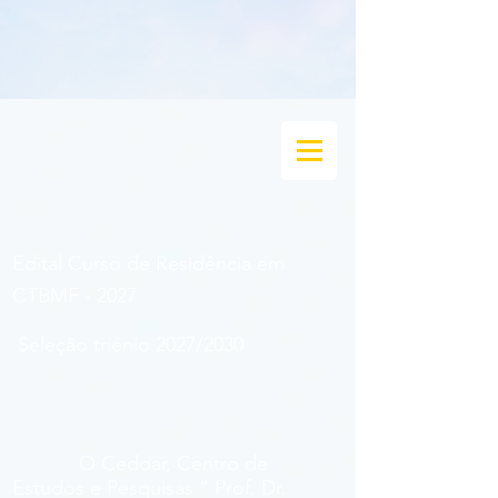
Edital Curso de Residência em
CTBMF - 2027
Seleção triênio 2027/2030
O Ceddar, Centro de
Estudos e Pesquisas “ Prof. Dr.