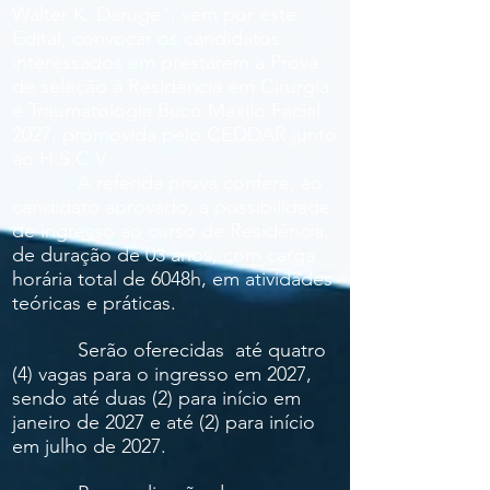
Walter K. Daruge”, vem por este
Edital, convocar os candidatos
interessados em prestarem a Prova
de seleção à Residência em Cirurgia
e Traumatologia Buco Maxilo Facial -
2027, promovida pelo CEDDAR junto
ao H.S.C.V..
A referida prova confere, ao
candidato aprovado, a possibilidade
de ingresso ao curso de Residência,
de duração de 03 anos, com carga
horária total de 6048h, em atividades
teóricas e práticas.
Serão oferecidas até quatro
(4) vagas para o ingresso em 2027,
sendo até duas (2) para início em
janeiro de 2027 e até (2) para início
em julho de 2027.