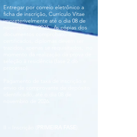
Entregar por correio eletrônico a
ficha de inscrição, Currículo Vitae
impreterivelmente até o dia 08 de
novembro de 2026. As cópias dos
documentos comprobatórios,
certificados, diplomas devem ser
trazidos, apenas se requisitados, no
momento da realização da prova de
seleção à residência (fase 2 do
processo).
Pagamento de taxa de inscrição e
envio de comprovante de depósito
identificado, até o dia 08 de
novembro de 2026.
II – Inscrição (
PRIMEIRA FASE
).