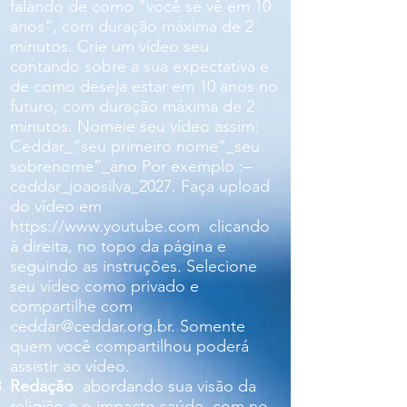
falando de como "você se vê em 10
anos", com duração máxima de 2
minutos. Crie um vídeo seu
contando sobre a sua expectativa e
de como deseja estar em 10 anos no
futuro, com duração máxima de 2
minutos.
Nomeie seu vídeo assim:
Ceddar_”seu primeiro nome”_seu
sobrenome”_ano
Por exemplo :–
ceddar_joaosilva_2027.
Faça upload
do vídeo em
https://www.youtube.com
clicando
à direita, no topo da página e
seguindo as instruções.
Selecione
seu vídeo como privado e
compartilhe com
ceddar@ceddar.org.br
. Somente
quem você compartilhou poderá
assistir ao vídeo.
Redação
abordando sua visão da
religião e o impacto saúde, com no