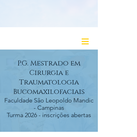
P.G. Mestrado em
Cirurgia e
Traumatologia
Bucomaxilofaciai
s
Faculdade São Leopoldo Mandic
- Campinas
Turma 2026 - inscrições abertas