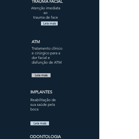
TRAUMA FACIAL
Atenção imediata
ao
trauma de face
Leia mais
ATM
Tratamento clínico
e cirúrgico para a
dor facial e
disfunção de ATM
Leia mais
IMPLANTES
Reabilitação de
sua saúde pela
boca
Leia mais
ODONTOLOGIA