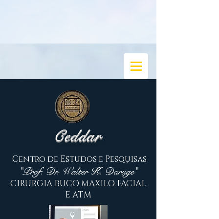
Ceddar
Centro de Estudos e Pesquisas
"Prof. Dr. Walter K. Daruge"
CIRURGIA BUCO MAXILO FACIAL
E ATM