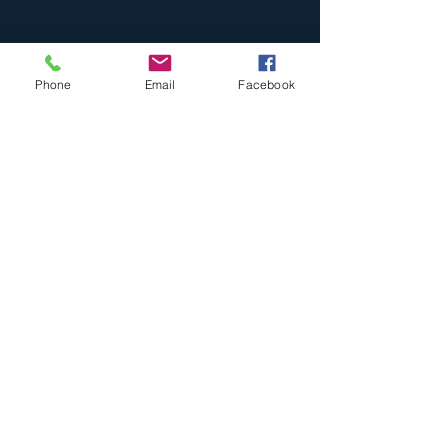
Phone
Email
Facebook
Busque pelos especialistas da
equipe
Leia mais