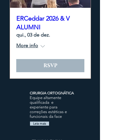
ERCeddar 2026 & V
ALUMNI
qui., 03 de dez.
More info
RSVP
CIRURGIA ORTOGNÁTICA
Equipe altamente
qualificada e
experiente para
correções estéticas e
funcionais da face
Leia mais