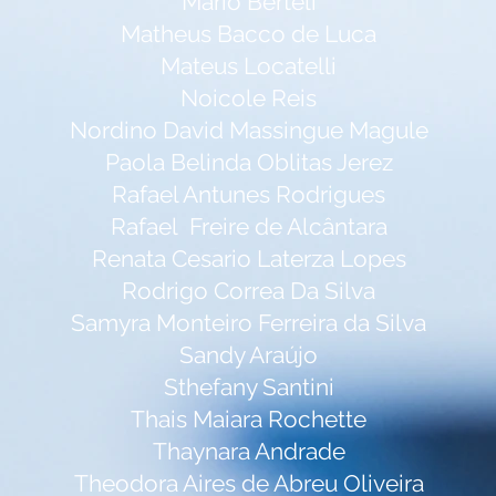
Mario Berteli
Matheus Bacco de Luca
Mateus Locatelli
Noicole Reis
Nordino David Massingue Magule
Paola Belinda Oblitas Jerez
Rafael Antunes Rodrigues
Rafael Freire de Alcântara
Renata Cesario Laterza Lopes
Rodrigo Correa Da Silva
Samyra Monteiro Ferreira da Silva
Sandy Araújo
Sthefany Santini
Thais Maiara Rochette
Thaynara Andrade
Theodora Aires de Abreu Oliveira