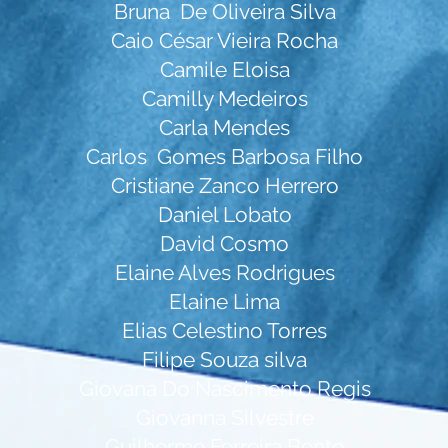
Bruna De Oliveira Silva
Caio César Vieira Rocha
Camile Eloisa
Camilly Medeiros
Carla Mendes
Carlos Gomes Barbosa Filho
Cristiane Zanco Herrero
Daniel Lobato
David Cosmo
Elaine Alves Rodrigues
Elaine Lima
Elias Celestino Torres
Filipe Souza silva
Giovana Do Nascimento Regis
Giovanna Silvestre
Guilherme Ferreira Bento