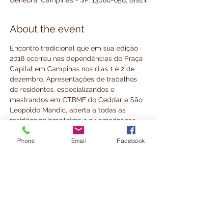
Genebra, Campinas - SP, 13080-658, Brazil
About the event
Encontro tradicional que em sua edição 
2018 ocorreu nas dependências do Praça 
Capital em Campinas nos dias 1 e 2 de 
dezembro. Apresentações de trabalhos 
de residentes, especializandos e 
mestrandos em CTBMF do Ceddar e São 
Leopoldo Mandic, aberta a todas as 
residências brasileiras e sulamericanas. 
Cerimonial de abertura e coquetel na 
Phone
Email
Facebook
sexta-feira a partir de 19h. 
Share this event