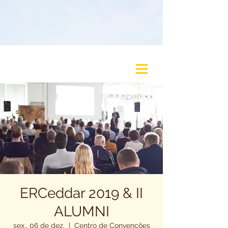
ERCeddar 2019 & II
ALUMNI
sex., 06 de dez.
  |  
Centro de Convenções